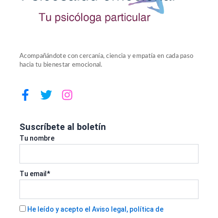
Acompañándote con cercanía, ciencia y empatía en cada paso
hacia tu bienestar emocional.
F
T
I
a
w
n
c
i
s
e
t
t
Suscríbete al boletín
b
t
a
Tu nombre
o
e
g
o
r
r
k
a
Tu email*
-
m
f
He leído y acepto el Aviso legal, política de