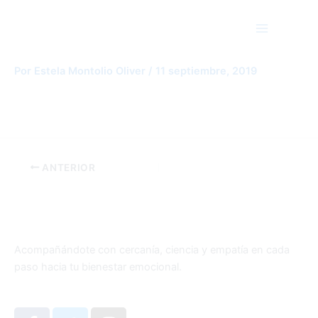
Ir
Main
al
Menu
contenido
65e1defcdfd64c464f129b84bfabf392
Por
Estela Montolio Oliver
/
11 septiembre, 2019
ANTERIOR
Acompañándote con cercanía, ciencia y empatía en cada
paso hacia tu bienestar emocional.
F
T
I