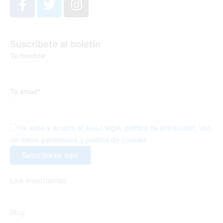
a
w
n
c
i
s
e
t
t
Suscríbete al boletín
b
t
a
Tu nombre
o
e
g
o
r
r
k
a
Tu email*
-
m
f
He leído y acepto el Aviso legal, política de privacidad, uso
de datos personales y política de cookies
Link importantes
Blog