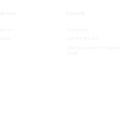
ás links
Contacto
obre mí
Contactame
alleres
+34 699 884 215
Calle Xiva, número 11, bajo en
Aldaia