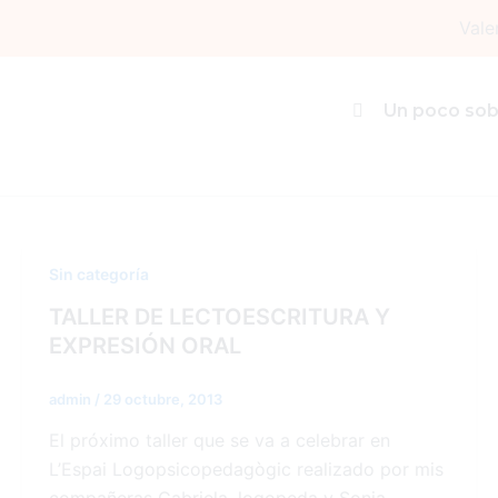
Ir
Vale
al
contenido
expresión oral
Un poco sob
Sin categoría
TALLER DE LECTOESCRITURA Y
EXPRESIÓN ORAL
admin
/
29 octubre, 2013
El próximo taller que se va a celebrar en
L’Espai Logopsicopedagògic realizado por mis