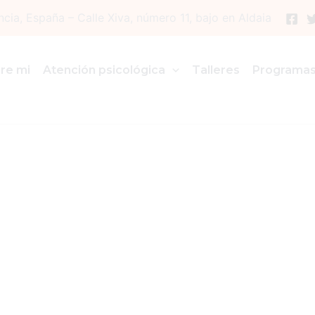
ncia, España – Calle Xiva, número 11, bajo en Aldaia
re mi
Atención psicológica
Talleres
Programa