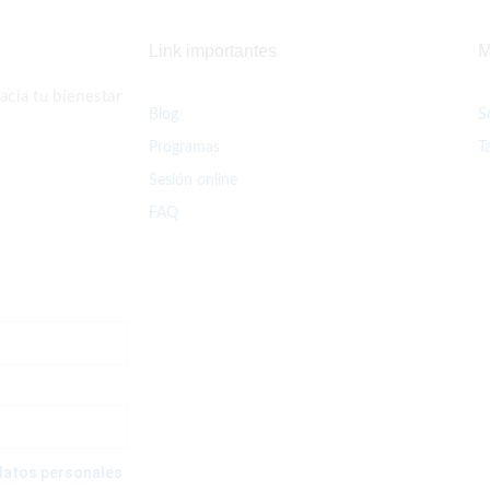
Link importantes
M
cia tu bienestar
Blog
S
Programas
T
Sesión online
FAQ
e datos personales