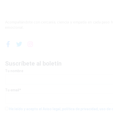
Acompañándote con cercanía, ciencia y empatía en cada paso ha
emocional.
F
T
I
a
w
n
c
i
s
e
t
t
Suscríbete al boletín
b
t
a
Tu nombre
o
e
g
o
r
r
k
a
-
m
Tu email*
f
He leído y acepto el Aviso legal, política de privacidad, uso d